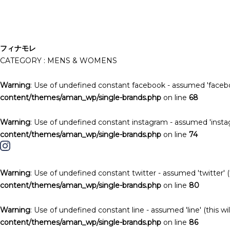
フィナモレ
CATEGORY : MENS & WOMENS
Warning
: Use of undefined constant facebook - assumed 'facebook
content/themes/aman_wp/single-brands.php
on line
68
Warning
: Use of undefined constant instagram - assumed 'instagr
content/themes/aman_wp/single-brands.php
on line
74
Warning
: Use of undefined constant twitter - assumed 'twitter' (t
content/themes/aman_wp/single-brands.php
on line
80
Warning
: Use of undefined constant line - assumed 'line' (this wi
content/themes/aman_wp/single-brands.php
on line
86