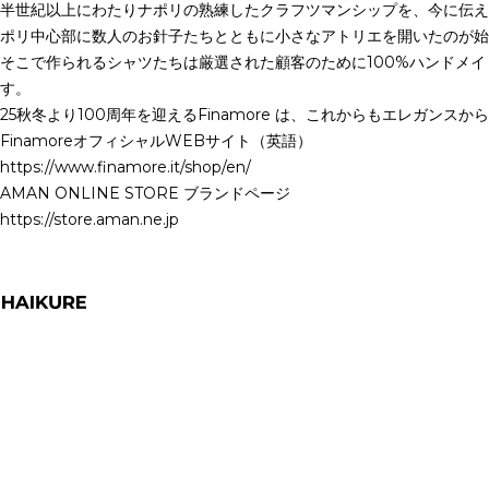
半世紀以上にわたりナポリの熟練したクラフツマンシップを、今に伝えるシ
ポリ中⼼部に数⼈のお針⼦たちとともに⼩さなアトリエを開いたのが始
そこで作られるシャツたちは厳選された顧客のために100%ハンドメ
す。
25秋冬より100周年を迎えるFinamore は、これからもエレガ
FinamoreオフィシャルWEBサイト（英語）
https://www.finamore.it/shop/en/
AMAN ONLINE STORE ブランドページ
https://store.aman.ne.jp